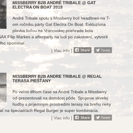
MISSBERRY B2B ANDRÉ TRIBALE @ GAT
ELECTRA ON BOAT 2018
André Tribale spolu s Missberry boli headlineri na 7-
om ročníku párty Gat Electra On Boat. Exkluzívna
plavba loďou na Vranovskej priehrade bola
X Filip Markes a afterparty na lodi po zakotvení, vytvoril
lho spomínať.
[ Viac info ]
MISSBERRY B2B ANDRE TRIBALE @ REGAL
TERASA PIEŠŤANY
Po veľmi dlhom čase sa André Tribale a Missberry
od-prezentovali na domácej pôde. Spojenie skvelej
hudby s príjemným prostredím terasy na brehu rieky
ť na špecialitách Regal Burger je super kombinácia.
[ Viac info ]