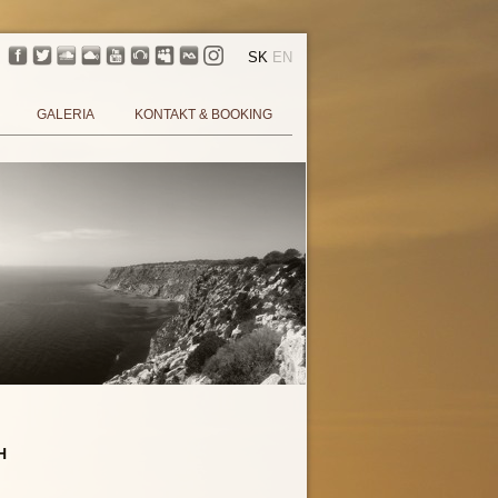
SK
EN
GALERIA
KONTAKT & BOOKING
H