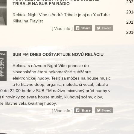
202
TRIBALE NA SUB FM RÁDIO
201
Relácia Night Vibe s André Tribale je aj na YouTube
Klikaj na Playlist
201
[ Viac info ]
201
SUB FM DNES ODŠTARTUJE NOVÚ RELÁCIU
Relácia s názvom Night Vibe prinesie do
slovenského éteru nekomerčné subžánre
elektronickej hudby. Tešiť sa môžeš na house music
a to hlavne deep, organic, melodic či vocal, tribal a
:00 do 22:00 bude v SUB FM naživo mixovaný prúd hudby v
ú ti novinky zo sveta house music, klubovej scény, djov,
e hlavne veľa kvalitnej hudby.
[ Viac info ]