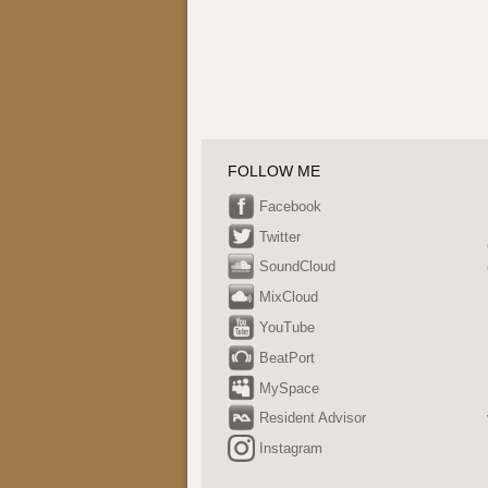
FOLLOW ME
Facebook
Twitter
SoundCloud
MixCloud
YouTube
BeatPort
MySpace
Resident Advisor
Instagram