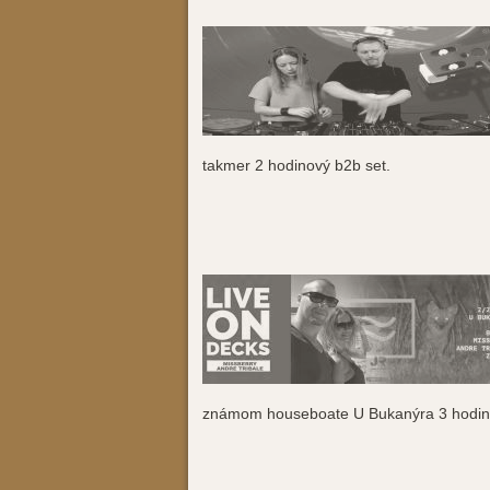
takmer 2 hodinový b2b set.
známom houseboate U Bukanýra 3 hodino