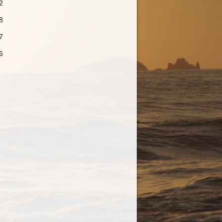
2
8
7
6