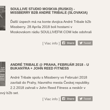
SOULLIVE STUDIO MOSKVA (RUSKO) -
MISSBERRY B2B ANDRE TRIBALE (SLOVAKIA)
Ďalší úspech má na konte dvojica André Tribale b2b
Missberry. 28 Apríla 2018 boli hostami v
Moskovskom rádiu SOULLIVEFM.COM kde odohrali
[ Viac info ]
ANDRÉ TRIBALE @ PRAHA, FEBRUÁR 2018 - U
BUKANÝRA + JOHN REED FITNESS
André Tribale spolu s Missberry vo Februári 2018
zavítali do Prahy, hlavného mesta Českej republiky.
2.2.2018 zahrali v John Reed Fitness a neskôr v
vý b2b set.
[ Viac info ]